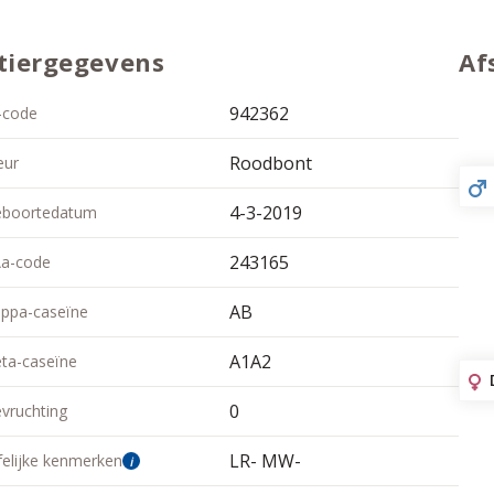
tiergegevens
Af
942362
-code
Roodbont
eur
4-3-2019
boortedatum
243165
a-code
AB
ppa-caseïne
A1A2
ta-caseïne
0
vruchting
LR- MW-
felijke kenmerken
i