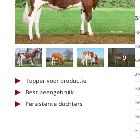
S
KI
Kl
+
9
Ge
aA
Topper voor productie
Ka
Best beengebruik
Bè
Persistente dochters
Be
Er