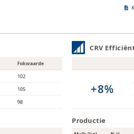
K
CRV Efficiën
Fokwaarde
102
+8%
105
98
Productie