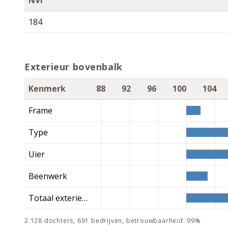
NVI
184
Exterieur bovenbalk
Kenmerk
88
92
96
100
104
Frame
Type
Uier
Beenwerk
Totaal exterieur
2.128 dochters, 691 bedrijven, betrouwbaarheid: 99%