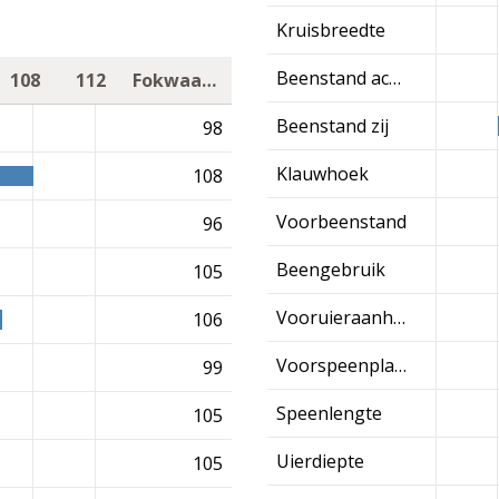
Kruisbreedte
Beenstand achter
108
112
Fokwaarde
Beenstand zij
98
Klauwhoek
108
Voorbeenstand
96
Beengebruik
105
Vooruieraanhechting
106
Voorspeenplaatsing
99
Speenlengte
105
Uierdiepte
105