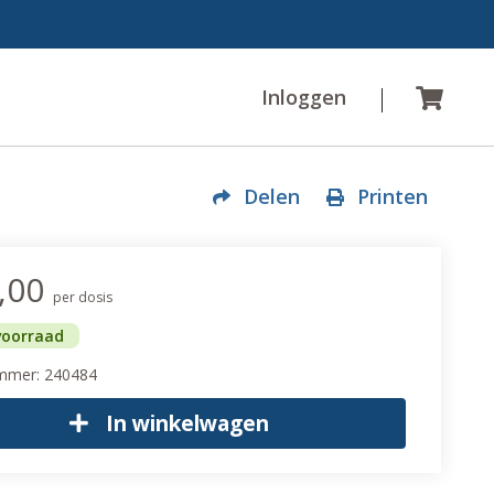
Inloggen
Wink
Delen
Printen
,00
per dosis
voorraad
ummer: 240484
In winkelwagen