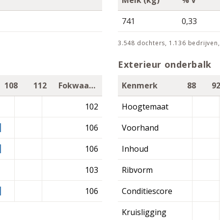
Melk (kg)
% V
741
0,33
3.548 dochters, 1.136 bedrijve
Exterieur onderbalk
108
112
Fokwaarde
Kenmerk
88
9
102
Hoogtemaat
106
Voorhand
106
Inhoud
103
Ribvorm
106
Conditiescore
Kruisligging