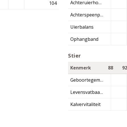
Achteruierhoogte
104
Achterspeenplaatsing
Uierbalans
Ophangband
Stier
Kenmerk
88
9
Geboortegemak
Levensvatbaarheid
Kalvervitaliteit