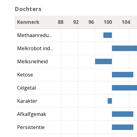
Dochters
Kenmerk
88
92
96
100
104
Methaanreductie
Melkrobot index
Melksnelheid
Ketose
Celgetal
Karakter
Afkalfgemak
Persistentie