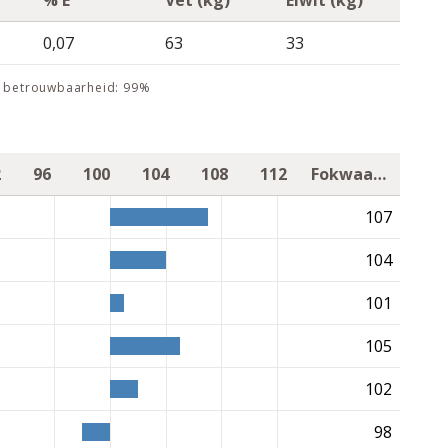
% E
Vet (kg)
Eiwit (kg)
0,07
63
33
n, betrouwbaarheid: 99%
2
96
100
104
108
112
Fokwaarde
107
104
101
105
102
98