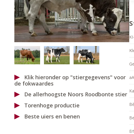
S
KI
Kl
Ge
Klik hieronder op "stiergegevens" voor
aA
de fokwaardes
Ka
De allerhoogste Noors Roodbonte stier
Bè
Torenhoge productie
Beste uiers en benen
Be
Er