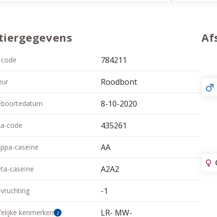
tiergegevens
Af
784211
-code
Roodbont
eur
8-10-2020
boortedatum
435261
a-code
AA
ppa-caseïne
A2A2
ta-caseïne
-1
vruchting
LR- MW-
felijke kenmerken
i