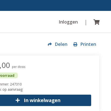
Inloggen
Wink
Delen
Printen
,00
per dosis
voorraad
ummer: 247310
n: op aanvraag
In winkelwagen